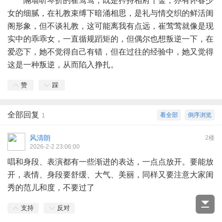
隔墙听琴折的崔莺莺，既是矜持相府千金，亦有怀春少
女的细腻，在礼教束缚下暗涌相思，是礼与情交织的鲜活闺
阁形象，但不谈礼教，这可能离我有点远，崔莺莺就像是现
实中的乖乖女，一直循规蹈矩的，但偶尔也想叛逆一下，在
爱恋下，她不觉得自己有错，但在过往的经验中，她又觉得
这是一种叛逆，从而陷入挣扎。
赞
踩
全部回复
看全部
倒序浏览
1
风清朗
2楼
2026-2-2 23:06:00
唱和身段、表演都有一些渐进的表达，一点点放开。要能放
开，表情、身段要舒缓、大气、美丽，同样又要注意大家闺
秀的范儿和度，不要过了
支持
反对