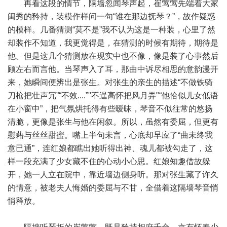
再看这段的情节，隔墙忽闻琴声起，崔莺莺先端着大家
闺秀的矜持，装模作样问一句“谁在那边抚琴？”，故作疑惑
的模样。几番猜测“莫不是”我不认为这是一种装，心里了然
却装作不知道，我更觉得是，在猜测的时候有期待，期待是
他。但是这几个猜测放在现实中也不像，像是装了心事然后
顾左右而言他。当琴声入了耳，那曲中诉尽相思的意韵漫开
来，她瞬间便辨出是张生。对张生的亲生的描述“不做铁骑
刀枪把壮声冗”“不效....”"不逞高怀把风月弄"“他恰似儿女低语
在小窗中”，把气氛烘托得有些暧昧，琴音不似往常的悠扬
清脆，更像是张生与他在闲叙。所以，虽然有委屈，但更有
慰藉与丝丝甜蜜。嘴上半句未言，心底却早应了“曲未终我
意已通”，连红娘都瞧出她听得出神、魂儿都被勾走了，这
样一段充满了少女藏不住的心动小心思。红娘知趣借故躲
开，她一人立在院中，靠近墙边侧身听。那对张生藏了许久
的情意，被老夫人悔婚的委屈与不甘，全借着这隔墙琴音悄
悄释放。