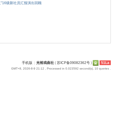
”16级新社员汇报演出回顾
手机版
|
光裕戏曲社
(
苏ICP备09082362号
)
51La
GMT+8, 2026-8-9 21:12
, Processed in 0.023592 second(s), 10 queries .