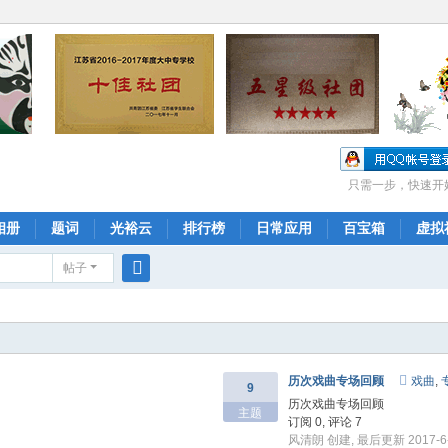
只需一步，快速开
相册
题词
光裕云
排行榜
日常应用
百宝箱
虚拟
帖子
搜
索
历次戏曲专场回顾
戏曲
,
9
历次戏曲专场回顾
主题
订阅 0, 评论 7
风清朗
创建, 最后更新 2017-6-1