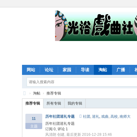
网站
论坛
家园
导读
淘帖
广播
›
淘帖
›
推荐专辑
光
推荐专辑
所有专辑
我的专辑
裕
历年社团巡礼专题
社团
,
巡礼
,
戏曲
,
高校
,
南师大
11
戏
历年社团巡礼专题
主题
曲
订阅 0, 评论 1
风清朗
创建, 最后更新 2016-12-28 15:46