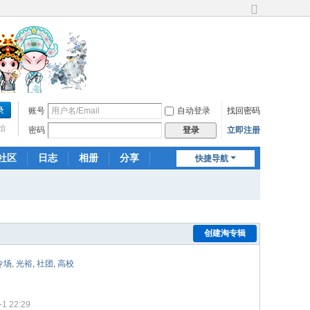
切
换
到
宽
版
账号
自动登录
找回密码
始
密码
立即注册
登录
社区
日志
相册
分享
快捷导航
记录
群组
创建淘专辑
专场
,
光裕
,
社团
,
高校
 22:29