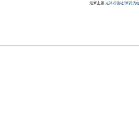
）
最新主题
光裕戏曲社“新荷浅红
）