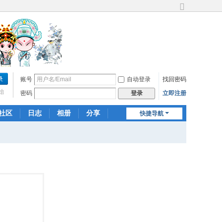
切
换
到
宽
版
账号
自动登录
找回密码
始
密码
立即注册
登录
社区
日志
相册
分享
快捷导航
记录
群组