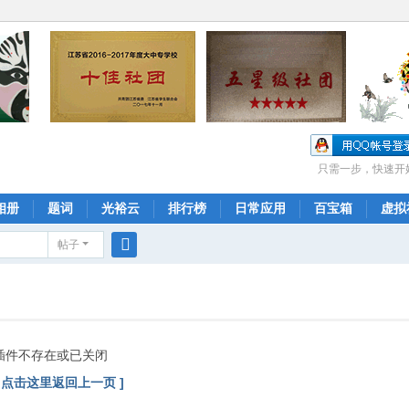
只需一步，快速开
相册
题词
光裕云
排行榜
日常应用
百宝箱
虚拟
帖子
搜
索
插件不存在或已关闭
[ 点击这里返回上一页 ]