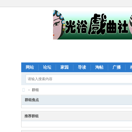
网站
论坛
家园
导读
淘帖
广播
»
群组
光
群组焦点
裕
戏
推荐群组
曲