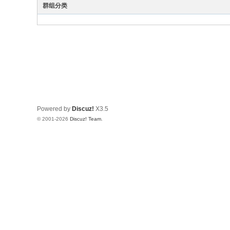
社
群组分类
Powered by
Discuz!
X3.5
© 2001-2026
Discuz! Team
.