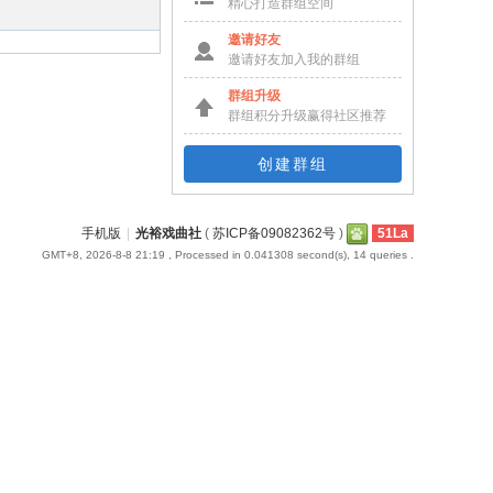
精心打造群组空间
邀请好友
邀请好友加入我的群组
群组升级
群组积分升级赢得社区推荐
创建群组
手机版
|
光裕戏曲社
(
苏ICP备09082362号
)
51La
GMT+8, 2026-8-8 21:19
, Processed in 0.041308 second(s), 14 queries .