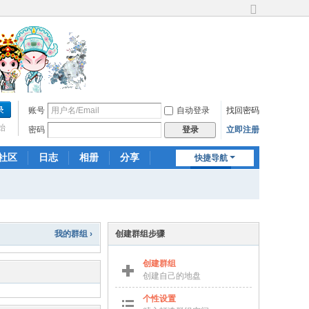
切
换
到
宽
版
账号
自动登录
找回密码
始
密码
立即注册
登录
社区
日志
相册
分享
快捷导航
记录
群组
我的群组 ›
创建群组步骤
创建群组
创建自己的地盘
个性设置