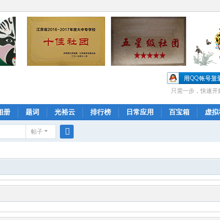
只需一步，快速开
相册
题词
光裕云
排行榜
日常应用
百宝箱
虚拟
帖子
搜
索