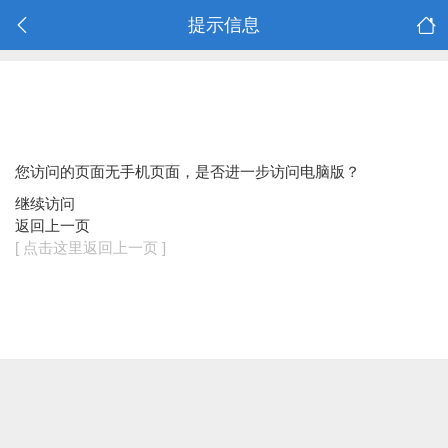
提示信息
您访问的页面无手机页面，是否进一步访问电脑版？
继续访问
返回上一页
[ 点击这里返回上一页 ]