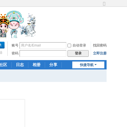
切
换
到
宽
版
账号
自动登录
找回密码
始
密码
立即注册
登录
社区
日志
相册
分享
快捷导航
记录
群组