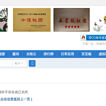
只需一步，快速开
相册
题词
光裕云
排行榜
日常应用
百宝箱
虚拟
帖子
搜
索
插件不存在或已关闭
[ 点击这里返回上一页 ]