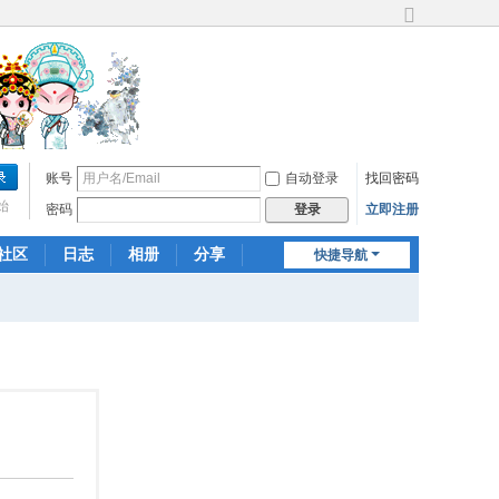
切
换
到
宽
版
账号
自动登录
找回密码
始
密码
立即注册
登录
社区
日志
相册
分享
快捷导航
记录
群组