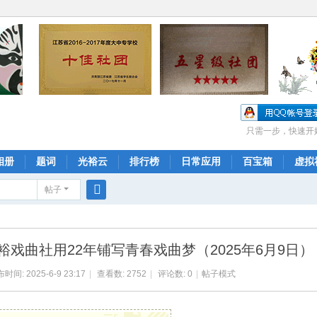
只需一步，快速开
相册
题词
光裕云
排行榜
日常应用
百宝箱
虚拟
帖子
搜
索
戏曲社用22年铺写青春戏曲梦（2025年6月9日）
时间: 2025-6-9 23:17
|
查看数: 2752
|
评论数: 0
|
帖子模式