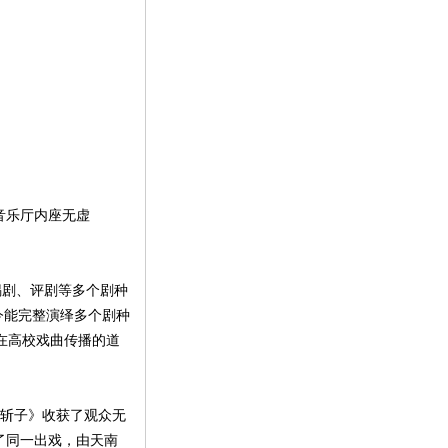
音乐厅内座无虚
锡剧、评剧等多个剧种
今能完整演绎多个剧种
在高校戏曲传播的道
门斩子》收获了观众无
了同一出戏，由天南