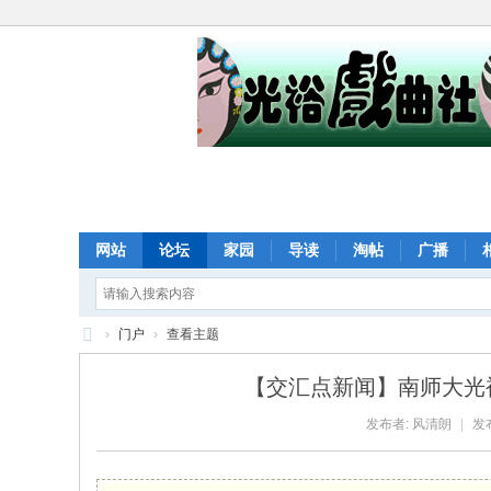
网站
论坛
家园
导读
淘帖
广播
›
门户
›
查看主题
光
【交汇点新闻】南师大光裕
裕
发布者:
风清朗
|
发布
戏
曲