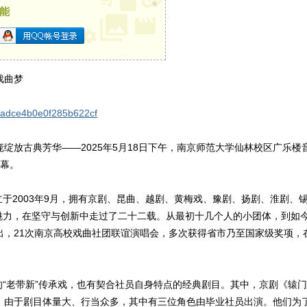
×
能
戏曲梦
46eadce4b0e0f285b622cf
绽放古典芳华——2025年5月18日下午，南京师范大学仙林校区广乐楼
帷幕。
于2003年9月，拥有京剧、昆曲、越剧、黄梅戏、豫剧、扬剧、淮剧、
魅力，在坚守与创新中走过了二十二载。从最初十几个人的小团体，到如
出，21次南京高校戏曲社团联谊演唱会，多次获得省市乃至国家级奖项，
“老带新”传承戏，也有契合社员自身特点的经典剧目。其中，京剧《辕
，由于剧目体量大、行当众多，其中有三位角色由毕业社员出演。他们为