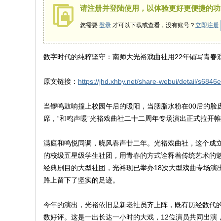
社
请注册并登陆使用，以体验更好更便捷的功
您需要
登录
才可以下载或查看，没有账号？
立即注册
数字时代的纯粹坚守：南师大光裕戏曲社用22年铺写青春
原文链接：
https://jhd.xhby.net/share-webui/detail/s68
当锣鸣鼓响撞上校园午后的暖阳，当胭脂水粉在00后的脸庞
席，“和鸣声暖”光裕戏曲社二十二周年专场演出正式拉开
满庭和鸣悦同调，晓风春声廿二年。光裕戏曲社，这个成立
的校级五星级学生社团，用青春的方式诠释着传统艺术的
经典剧目的大型社团，光裕现已举办18次大型戏曲专场演
路上留下了坚实的足迹。
今年的演出，光裕依旧是新老社员齐上阵，既有历经数代的
数好评。这是一出长达一小时的大戏，12位演员共同出演