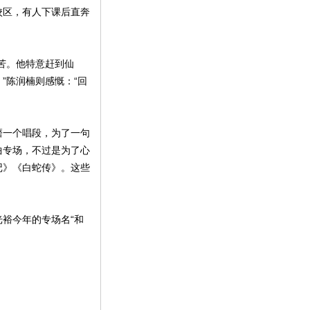
校区，有人下课后直奔
苦。他特意赶到仙
”陈润楠则感慨：“回
磨一个唱段，为了一句
曲专场，不过是为了心
记》《白蛇传》。这些
裕今年的专场名“和