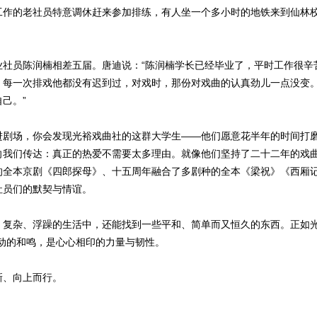
工作的老社员特意调休赶来参加排练，有人坐一个多小时的地铁来到仙林
业社员陈润楠相差五届。唐迪说：“陈润楠学长已经毕业了，平时工作很辛
每一次排戏他都没有迟到过，对戏时，那份对戏曲的认真劲儿一点没变。
己。”
进剧场，你会发现光裕戏曲社的这群大学生——他们愿意花半年的时间打
向我们传达：真正的热爱不需要太多理由。就像他们坚持了二十二年的戏
的全本京剧《四郎探母》、十五周年融合了多剧种的全本《梁祝》《西厢
社员们的默契与情谊。
、复杂、浮躁的生活中，还能找到一些平和、简单而又恒久的东西。正如光
动的和鸣，是心心相印的力量与韧性。
新、向上而行。