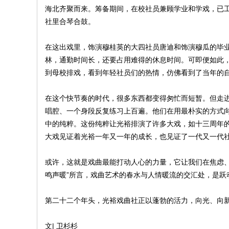
海北齐聚而来。筹备期间，在校社员兼顾学业和学戏，已
社里合琴合鼓。
在这出戏里，饰演穆桂英的大四社员唐迪和饰演穆瓜的毕
林，通勤时间长，还要占用难得的休息时间。可即便如此，
到母校排戏，看到年轻社员们的热情，仿佛看到了当年的自
在这个快节奏的时代，很多东西都变得匆忙而短暂。但走
唱腔、一个身段反复练习上百遍。他们在用最朴实的方式
中的纯粹。这份纯粹让光裕排演了许多大戏，如十三周年
大戏见证着光裕一年又一年的成长，也见证了一代又一代
或许，这就是戏曲最能打动人心的力量，它让我们在焦虑
鸣声暖”所言，戏曲艺术的春水与人情暖流的交汇处，是跃
第二十二个年头，光裕戏曲社正以蓬勃的活力，向光、向
文| 卫杉杉